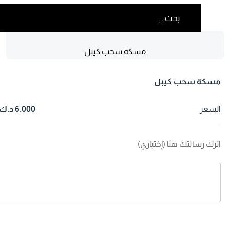
مسكة سحب كيبل
سكة سحب كيبل
لسعر
6.000 د.ك
ترك رسالتك هنا (إختياري)